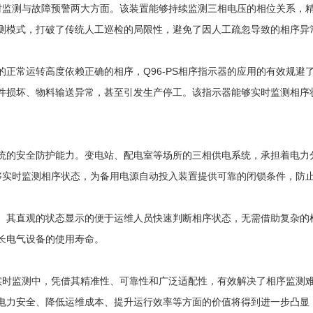
时监测与故障预警两大方面。该装置能够持续监测三相电压的相位关系，
测模式，打破了传统人工巡检的局限性，避免了因人工疏忽导致的相序异
常运转高度依赖正确的相序，Q96-PS相序指示器的应用的有效规避
件损坏、物料输送异常，甚至引发生产停工。该指示器能够实时监测相序
的安全防护能力。变电站、配电室等场所的三相供电系统，承担着电力分
能够实时监测相序状态，为备用电源自动投入装置提供可靠的闭锁条件，防
其直观的状态显示的便于运维人员快速判断相序状态，无需借助复杂的检
长电气设备的使用寿命。
实时监测中，凭借其精准性、可靠性和广泛适配性，有效解决了相序监测
电力安全、降低运维成本、提升运行效率等方面的价值将得到进一步凸显