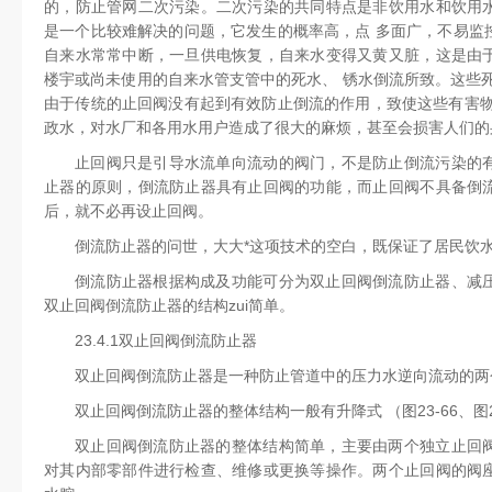
的，防止管网二次污染。二次污染的共同特点是非饮用水和饮用
是一个比较难解决的问题，它发生的概率高，点 多面广，不易监
自来水常常中断，一旦供电恢复，自来水变得又黄又脏，这是由
楼宇或尚未使用的自来水管支管中的死水、 锈水倒流所致。这些
由于传统的止回阀没有起到有效防止倒流的作用，致使这些有害物
政水，对水厂和各用水用户造成了很大的麻烦，甚至会损害人们的
止回阀只是引导水流单向流动的阀门，不是防止倒流污染的
止器的原则，倒流防止器具有止回阀的功能，而止回阀不具备倒
后，就不必再设止回阀。
倒流防止器的问世，大大*这项技术的空白，既保证了居民饮
倒流防止器根据构成及功能可分为双止回阀倒流防止器、减
双止回阀倒流防止器的结构zui简单。
23.4.1双止回阀倒流防止器
双止回阀倒流防止器是一种防止管道中的压力水逆向流动的两
双止回阀倒流防止器的整体结构一般有升降式 （图23-66、图23
双止回阀倒流防止器的整体结构简单，主要由两个独立止回
对其内部零部件进行检查、维修或更换等操作。两个止回阀的阀