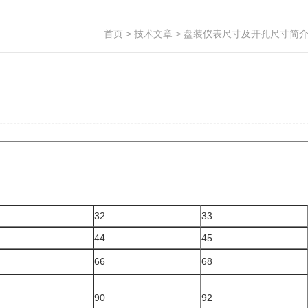
首页
>
技术文章
> 盘装仪表尺寸及开孔尺寸简
32
33
44
45
66
68
90
92