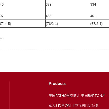
40
379
334
07
455
401
67” + 5)
(76/2-1)
(67/2-1)
ml
Products
美国FATHOM流量计-美国BARTON差压表
意大利OMC阀门 电气阀门定位器