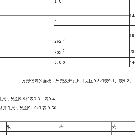
1 0
0
14
7 °
5
19
b
0
262
7
0
28
203
5
378 8
44
方形仪表的面板、外壳及开孔尺寸见图9-8和表9-1、表9-2。
见图9-9和表9-3、表9-4。
寸见图9-10和 表 9-50.
板
表
壳