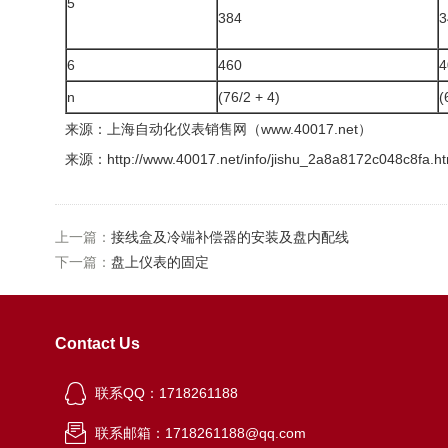
5
384
3
6
460
4
n
(76/2 + 4)
(
来源：上海自动化仪表销售网（www.40017.net）
来源：http://www.40017.net/info/jishu_2a8a8172c048c8fa.ht
上一篇：
接线盒及冷端补偿器的安装及盘内配线
下一篇：
盘上仪表的固定
Contact Us
联系QQ：1718261188
联系邮箱：1718261188@qq.com