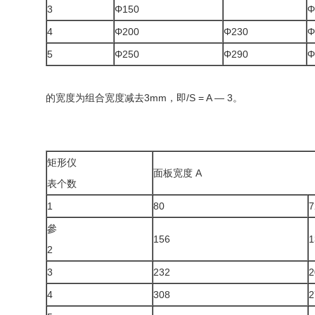
3
Φ150
Φ
4
Φ200
Φ230
Φ
5
Φ250
Φ290
Φ
的宽度为组合宽度减去3mm，即/S = A — 3。
矩形仪
面板宽度 A
表个数
1
80
7
參
156
1
2
3
232
2
4
308
2