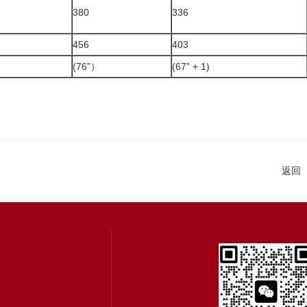
380
336
456
403
(76”）
(67” + 1)
返回