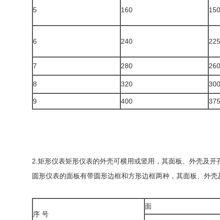
5
160
15
6
240
22
7
280
26
8
320
30
9
400
37
2.矩形仪表矩形仪表的外壳可横用或竖用，其面板、外壳及开孔尺寸
圆形仪表的面板有带圆形边框和方形边框两种，其面板、外壳及开孔尺
面
序 号