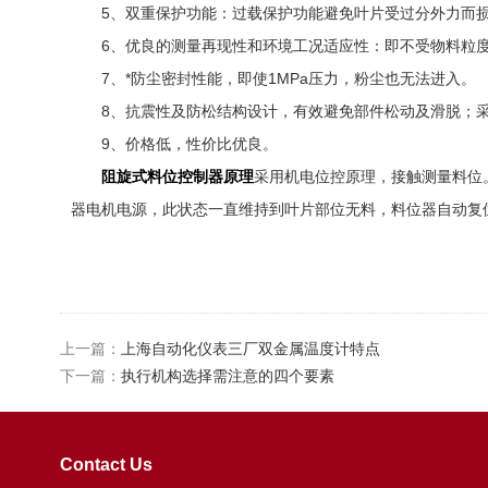
5、双重保护功能：过载保护功能避免叶片受过分外力而损
6、优良的测量再现性和环境工况适应性：即不受物料粒度
7、*防尘密封性能，即使1MPa压力，粉尘也无法进入。
8、抗震性及防松结构设计，有效避免部件松动及滑脱；采
9、价格低，性价比优良。
阻旋式料位控制器原理
采用机电位控原理，接触测量料位
器电机电源，此状态一直维持到叶片部位无料，料位器自动复
上一篇：
上海自动化仪表三厂双金属温度计特点
下一篇：
执行机构选择需注意的四个要素
Contact Us