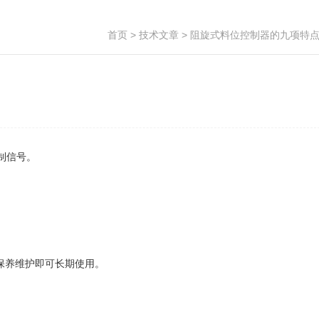
首页
>
技术文章
> 阻旋式料位控制器的九项特
制信号。
保养维护即可长期使用。