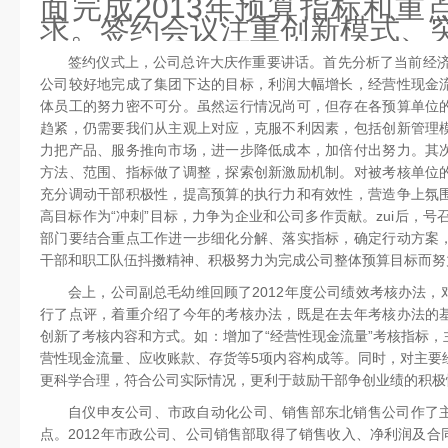
面完成2013年预算指标和重
求。签约会议注重创新模式、
签约仪式上，公司总许大庆作重要讲话。首先分析了当前经济
公司较好地完成了集团下达的目标，利润大幅增长，经营性现金
体员工的努力密不可分。虽然运行情况尚可，但存在各预算单位
趋紧，仍需要我们从主观上对应，克服不利因素，包括创新管理
力把产品、服务推向市场，进一步降低成本，加倍付出努力。其
方法、范围、指标做了调整，探索创新激励机制。对被考核单位
充分调动干部积极性，提高预算的执行力和有效性，营造争上氛
高目标作为“冲刺”目标，力争为企业和公司多作贡献。zui后，号
部门要结合重点工作进一步细化分解、落实指标，确定行动方案
干部和职工队伍抖擞精神、积极努力为完成公司整体预算目标而努
会上，公司副总毛幼维回顾了2012年度公司绩效考核办法
行了点评，着重介绍了今年的考核办法，既是在去年考核办法的
创新了考核内容和方式。如：增加了“经营性现金流量”考核指标
营性现金流量、应收账款、存货等5项内容构成等。同时，对主要
更科学合理，符合公司实际情况，更利于鼓励干部争创业绩的积极
自仪申友公司、市政自动化公司、销售部东北销售公司作了
点。2012年市政公司、公司销售部取得了销售收入、净利润及