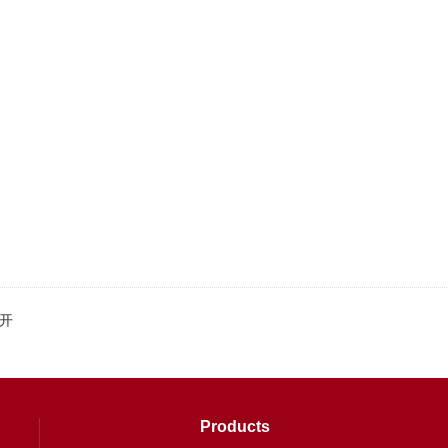
开
Products