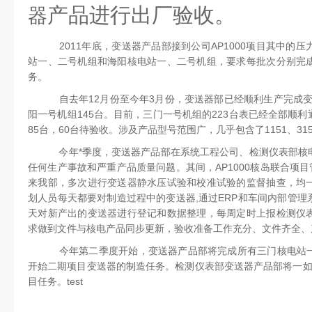
产品进行出厂验收。
器
2011年底，变送器产品部接到公司AP1000项目其中的
站一、二号机组和海阳核电站一、二号机组，要求每批次分别完
务。
自去年12月份至今年3月份，变送器部已经顺利生产完成变送
阳一号机组145台。目前，三门一号机组的223台表已经全部顺
85台，60台待验收。涉及产品型号范围广，几乎包含了1151、315
今年*季度，变送器产品部在系统工程公司、检测仪表部核
任何生产事故和严重产品质量问题。其间，AP1000核岛联合项目
来我部，多次进行变送器静水压试验和校准试验的监督抽查，均
划人员每天都要对制造过程中的变送器,通过ERP和车间内部管
天对新产出的变送器进行登记和数据整理，每周定时上报检测仪
求做到文件与核电产品同步更新，验收准备工作充分、文件齐全
今年第二季度开始，变送器产品部将完成所有三门核电站一
开始二期项目变送器的制造任务。检测仪表部变送器产品部将一如既
目任务。test