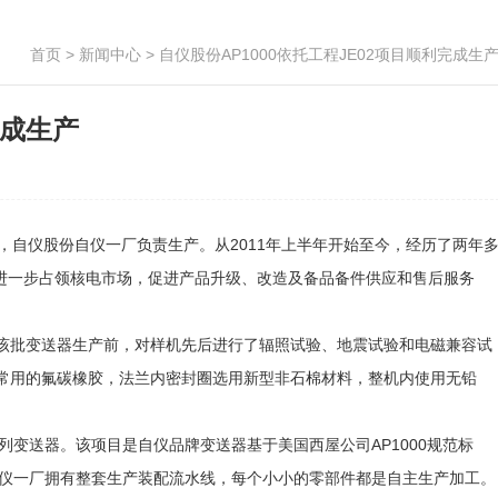
首页
>
新闻中心
> 自仪股份AP1000依托工程JE02项目顺利完成生
完成生产
目，自仪股份自仪一厂负责生产。从2011年上半年开始至今，经历了两年
后进一步占领核电市场，促进产品升级、改造及备品备件供应和售后服务
执行。在该批变送器生产前，对样机先后进行了辐照试验、地震试验和电磁兼容试
常用的氟碳橡胶，法兰内密封圈选用新型非石棉材料，整机内使用无铅
系列变送器。该项目是自仪品牌变送器基于美国西屋公司AP1000规范标
。自仪一厂拥有整套生产装配流水线，每个小小的零部件都是自主生产加工。