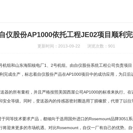
自仪股份AP1000依托工程JE02项目顺利
更新时间：2013-09-22 浏览次数：901
1、2号机组和山东海阳核电厂1、2号机组。由自仪股份系统工程公司负责项
顺利完成生产，标志着自仪股份产品在AP1000项目中的成功应用，为日
51系列变送器的所有量程，并且严格按照美国西屋公司AP1000的标准来
和安全等级。同时，变送器内的传感器密封圈选用丁腈橡胶，代替了以往
于同等技术要求产品，都倾向于选用国外进口的Rosemount品牌3051
将迎来更多的市场机遇。对比Rosemount，自仪一厂有自己的优势