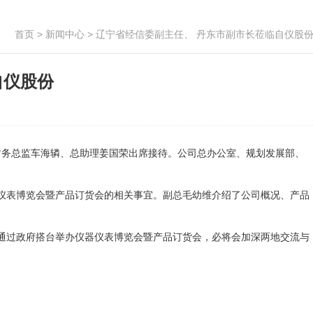
首页
>
新闻中心
> 辽宁省经信委副主任、 丹东市副市长莅临自仪股
自仪股份
财务总监车海辚、总助理姜国荣出席接待。公司总办公室、规划发展部、
器仪表博览会暨产品订货会的相关事宜。副总毛幼维介绍了公司概况、产品
通过政府搭台举办仪器仪表博览会暨产品订货会，必将会加深两地交流与