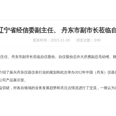
辽宁省经信委副主任、 丹东市副市长莅临
更新时间：2013-11-28 浏览次数：939
委副主任、丹东市副市长莅临自仪股份。自仪股份总许大庆携副总毛幼维、
介绍了振兴丹东仪器仪表行业的规划和此次举办2012年中国（丹东）仪
公司产品展示室。
益切磋，对各自领域的业务发展趋势和关注点情况进行了交流，一致认为