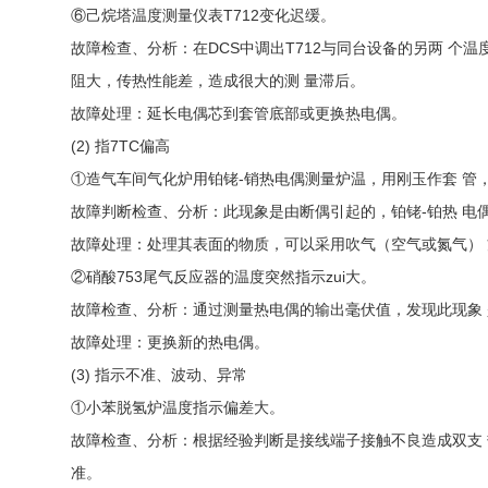
⑥己烷塔温度测量仪表T712变化迟缓。
故障检查、分析：在DCS中调出T712与同台设备的另两 个温
阻大，传热性能差，造成很大的测 量滞后。
故障处理：延长电偶芯到套管底部或更换热电偶。
(2) 指7TC偏高
①造气车间气化炉用铂铑-销热电偶测量炉温，用刚玉作套 管
故障判断检查、分析：此现象是由断偶引起的，铂铑-铂热 电
故障处理：处理其表面的物质，可以采用吹气（空气或氮气） 
②硝酸753尾气反应器的温度突然指示zui大。
故障检查、分析：通过测量热电偶的输出毫伏值，发现此现象
故障处理：更换新的热电偶。
(3) 指示不准、波动、异常
①小苯脱氢炉温度指示偏差大。
故障检查、分析：根据经验判断是接线端子接触不良造成双支 
准。