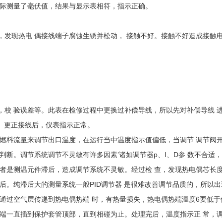
 际测量了毫伏值，结果与显示表相符，指示正确。
电偶，发现热电 偶接线端子腐蚀生锈并松动， 接触不好。接触不好造成接
校 验误差等。此表在检修过程中更换过补偿导线，所以先对补偿导线 
。更正接线后，仪表指示正常。
制燃料流量来调节出口温度，在运行当中温度指示值偏低，当调节 调节阀
判断。调节系统调节不灵敏有许多因素’诸如调节器p、I、D参 数不合适
者是测温元件滞后，造成调节系统不灵敏。经过检 查，发现热电偶芯长
后。纯滞后大的测量系统一般PID调节器 是很难改善调节品质的，所以
通过空气层传递到热电偶热端 时，有热量损失，热电偶热端温度6要低于
 端一直插到保护套管顶部，直到相碰为止。处理完后，温度指示正 常，