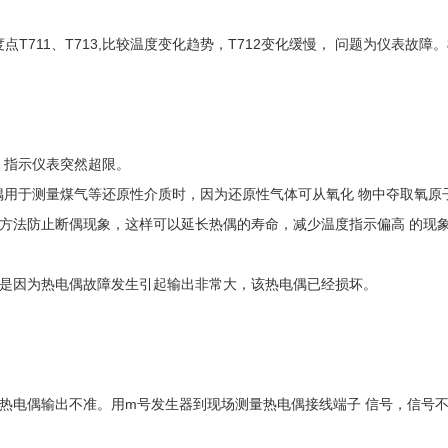
度点T711、T713,比较温度变化趋势，T712变化缓慢， 问题为仪表
，指示仪表突然超限。
偶用于测量煤气等还原性介质时，因为还原性气体可从氧化 物中夺取氧原
方法防止断偶现象，这样可以延长热偶的寿命，减少温度指示偏高 的现
 是因为热电偶故障发生引起输出非常大，该热电偶已经损坏。
热电偶输出不准。用m号发生器到现场测量热电偶接线端子 信号，信号