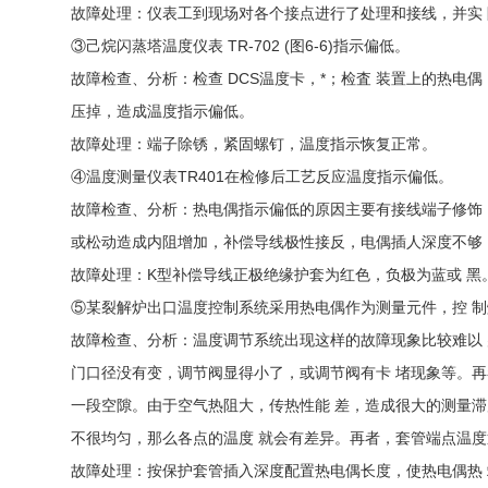
故障处理：仪表工到现场对各个接点进行了处理和接线，并实
③己烷闪蒸塔温度仪表 TR-702 (图6-6)指示偏低。
故障检查、分析：检查 DCS温度卡，*；检査 装置上的热
压掉，造成温度指示偏低。
故障处理：端子除锈，紧固螺钉，温度指示恢复正常。
④温度测量仪表TR401在检修后工艺反应温度指示偏低。
故障检查、分析：热电偶指示偏低的原因主要有接线端子修饰
或松动造成内阻增加，补偿导线极性接反，电偶插人深度不够，
故障处理：K型补偿导线正极绝缘护套为红色，负极为蓝或 黑
⑤某裂解炉出口温度控制系统采用热电偶作为测量元件，控 
故障检查、分析：温度调节系统出现这样的故障现象比较难以 
门口径没有变，调节阀显得小了，或调节阀有卡 堵现象等。再
一段空隙。由于空气热阻大，传热性能 差，造成很大的测量滞
不很均匀，那么各点的温度 就会有差异。再者，套管端点温度
故障处理：按保护套管插入深度配置热电偶长度，使热电偶热