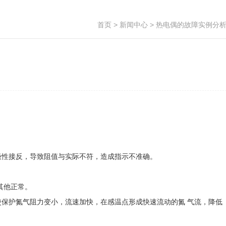
首页
>
新闻中心
> 热电偶的故障实例分
极性接反，导致阻值与实际不符，造成指示不准确。
其他正常。
使保护氮气阻力变小，流速加快，在感温点形成快速流动的氮 气流，降低