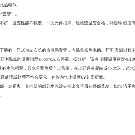
 此热电偶。
外套管）。
不好、温变性能不稳定、一次元件损坏。经检查温变合格，补偿导 线没
下装有一只10m左右长的热电偶套管，内插多点热电偶。开车 升温过程
上部测温点的温度指示在ioo°c左右停滞。据分析，该点 实际温度肯定在13
明 该处有水汽积聚，其水分受热后向上蒸发，在上部遇冷凝结成小 水珠，
前未经处理或处理不符合要求，套管内气体温度仍较 高所致。
部一定距离，其内部的部分水汽被夹带出套管后在外部蒸发。如水 汽不
。