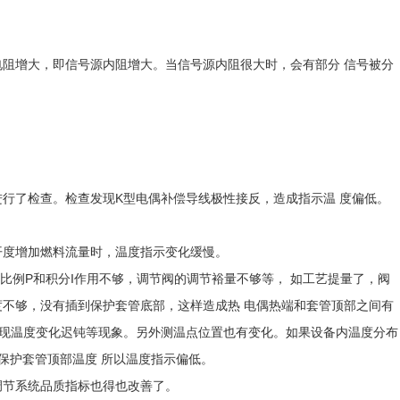
触电阻增大，即信号源内阻增大。当信号源内阻很大时，会有部分 信号被分
进行了检查。检查发现K型电偶补偿导线极性接反，造成指示温 度偏低。
开度增加燃料流量时，温度指示变化缓慢。
，比例P和积分I作用不够，调节阀的调节裕量不够等， 如工艺提量了，阀
度不够，没有插到保护套管底部，这样造成热 电偶热端和套管顶部之间有
出现温度变化迟钝等现象。另外测温点位置也有变化。如果设备内温度分布
保护套管顶部温度 所以温度指示偏低。
调节系统品质指标也得也改善了。