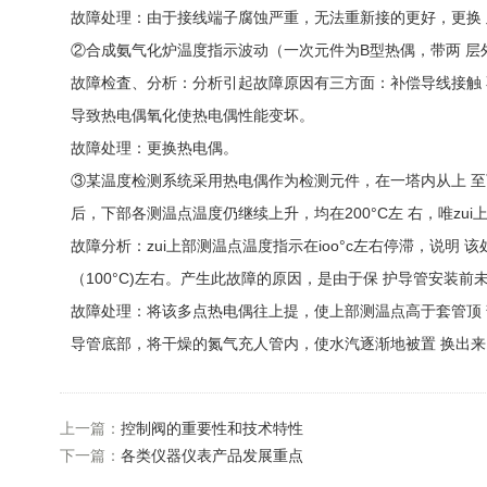
故障处理：由于接线端子腐蚀严重，无法重新接的更好，更换
②合成氨气化炉温度指示波动（一次元件为B型热偶，带两 层
故障检査、分析：分析引起故障原因有三方面：补偿导线接触 
导致热电偶氧化使热电偶性能变坏。
故障处理：更换热电偶。
③某温度检测系统采用热电偶作为检测元件，在一塔内从上 至
后，下部各测温点温度仍继续上升，均在200°C左 右，唯zui
故障分析：zui上部测温点温度指示在ioo°c左右停滞，说
（100°C)左右。产生此故障的原因，是由于保 护导管安装
故障处理：将该多点热电偶往上提，使上部测温点高于套管顶 
导管底部，将干燥的氮气充人管内，使水汽逐渐地被置 换出来
上一篇：
控制阀的重要性和技术特性
下一篇：
各类仪器仪表产品发展重点