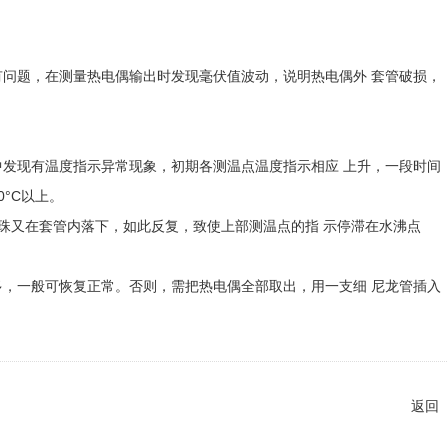
有问题，在测量热电偶输出时发现毫伏值波动，说明热电偶外 套管破损，
中发现有温度指示异常现象，初期各测温点温度指示相应 上升，一段时间
0°C以上。
该水珠又在套管内落下，如此反复，致使上部测温点的指 示停滞在水沸点
多，一般可恢复正常。否则，需把热电偶全部取出，用一支细 尼龙管插入
返回