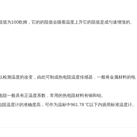
他的阻值为100欧姆，它的的阻值会随着温度上升它的阻值是成匀速增涨的。
检测温度的改变，由此可制成热电阻温度传感器．一般将金属材料的电
电阻一般具有正温度系数．常用的热电阻材料有铜和铂。
铂电阻温度计的准确度高，可作为温标中961.78 ℃以下内插用标准温度计。