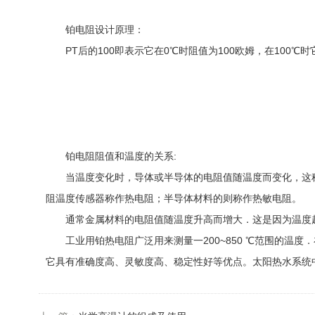
铂电阻设计原理：
PT后的100即表示它在0℃时阻值为100欧姆，在100℃时
铂电阻阻值和温度的关系:
当温度变化时，导体或半导体的电阻值随温度而变化，这称
阻温度传感器称作热电阻；半导体材料的则称作热敏电阻。
通常金属材料的电阻值随温度升高而增大．这是因为温度越
工业用铂热电阻广泛用来测量一200~850 ℃范围的温度．在少
它具有准确度高、灵敏度高、稳定性好等优点。太阳热水系统