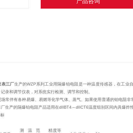
产品咨询
仪表三厂
生产的WZP系列工业用隔爆铂电阻是一种温度传感器，在工业
、记录和调节仪表，对系统实行检测、调节和控制。
现场常伴有各种易爆、易燃等化学气体、蒸气、如果使用普通的铂电阻非
厂生产的隔爆铂电阻产品适用在dIIBT4～dIICT6温度组别区间内具爆
指标
测温范
精度等