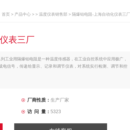
首页
>
产品中心
> >
温度仪表销售部
> 隔爆铂电阻-上海自动化仪表三
化仪表三厂
系列工业用隔爆铂电阻是一种温度传感器，在工业自控系统中应用极广，
成电信号，传递给显示、记录和调节仪表，对系统实行检测、调节和控
厂商性质：
生产厂家
访 问 量：
5323