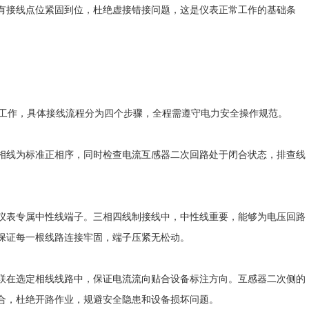
接线点位紧固到位，杜绝虚接错接问题，这是仪表正常工作的基础条
量工作，具体接线流程分为四个步骤，全程需遵守电力安全操作规范。
线为标准正相序，同时检查电流互感器二次回路处于闭合状态，排查线
表专属中性线端子。三相四线制接线中，中性线重要，能够为电压回路
保证每一根线路连接牢固，端子压紧无松动。
在选定相线线路中，保证电流流向贴合设备标注方向。互感器二次侧的
合，杜绝开路作业，规避安全隐患和设备损坏问题。