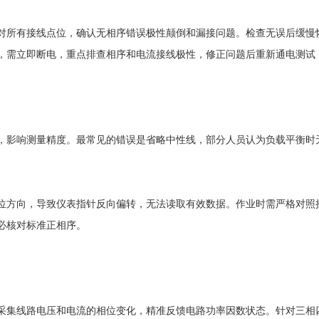
所有接线点位，确认无相序错误极性颠倒和漏接问题。检查无误后缓慢恢
，需立即断电，重点排查相序和电流接线极性，修正问题后重新通电测试
影响测量精度。最常见的错误是省略中性线，部分人员认为负载平衡时无
方向，导致仪表指针反向偏转，无法读取有效数据。作业时需严格对照接
必核对标准正相序。
集线路电压和电流的相位变化，精准反馈电路功率因数状态。针对三相四