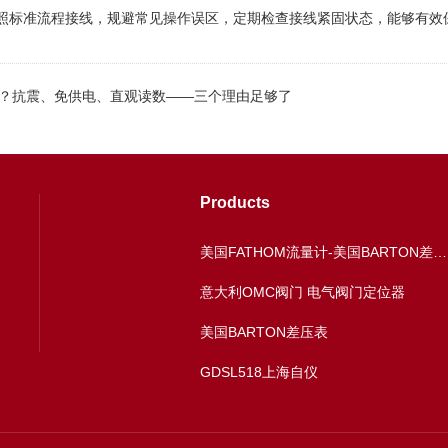
照标准流程接线，规避常见操作误区，定期检查接线紧固状态，能够有效
数表？抗震、免供电、直观读数——三个理由足够了
Products
美国FATHOM流量计-美国BARTON差压表
意大利OMC阀门 电气阀门定位器
美国BARTON差压表
GDSL518上海自仪