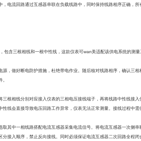
，电流回路通过互感器串联在负载线路中，同时保持线路相序正确，所有
，包含三根相线和一根中性线，这款仪表可wan美适配该供电系统的测
源，做好断电防护措施，杜绝带电作业。随后核对线路相序，确认三相相
件。
三根相线分别对应接入仪表的三相电压接线端子，再将线路中性线接入仪
中性线会直接导致电压回路工作异常，仪表无法正常测量。接线过程中需
取其中一相线路搭配电流互感器采集电流信号。将电流互感器一次侧串联
区分接入顺序，禁止反向接线。同时必须保证电流互感器二次回路全程闭