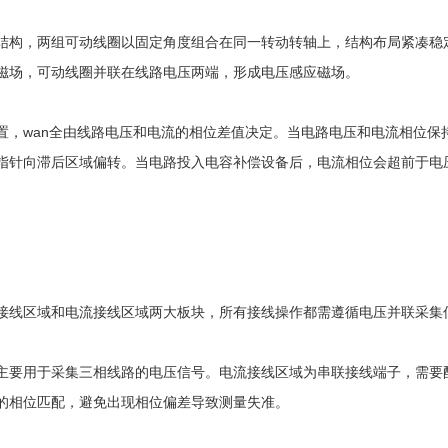
构，两组可动线圈以固定角度组合在同一转动转轴上，结构布局紧凑稳定
磁场，可动线圈并联在线路电压两端，形成电压感应磁场。
wan全由线路电压和电流的相位差值决定。当电路电压和电流相位保
指针向滞后区域偏转。当电路投入电容补偿设备后，电流相位会超前于电
线区域和电流接线区域两大板块，所有接线操作都需遵循电压并联采集信
要用于采集三相线路的电压信号。电流接线区域为串联接线端子，需要配
的相位匹配，避免出现相位偏差导致测量失准。