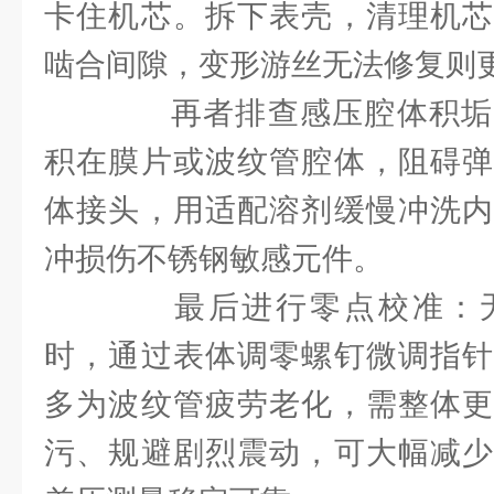
卡住机芯。拆下表壳，清理机芯
啮合间隙，变形游丝无法修复则
再者排查感压腔体积垢
积在膜片或波纹管腔体，阻碍弹
体接头，用适配溶剂缓慢冲洗内
冲损伤不锈钢敏感元件。
最后进行零点校准：无
时，通过表体调零螺钉微调指针
多为波纹管疲劳老化，需整体更
污、规避剧烈震动，可大幅减少