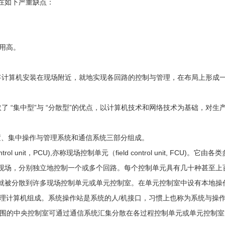
在如下严重缺点：
费用高。
是将计算机安装在现场附近，就地实现各回路的控制与管理，在布局上形
取了 “集中型”与 “分散型”的优点，以计算机技术和网络技术为基础，
置、集中操作与管理系统和通信系统三部分组成。
rol unit，PCU),亦称现场控制单元（field control unit,
现场，分别独立地控制一个或多个回路。每个控制单元具有几十种甚至上
就被分散到许多现场控制单元或单元控制室。在单元控制室中设有本地操
管理计算机组成。系统操作站是系统的人/机接口，习惯上也称为系统与操
厂范围的中央控制室可通过通信系统汇集分散在各过程控制单元或单元控制室