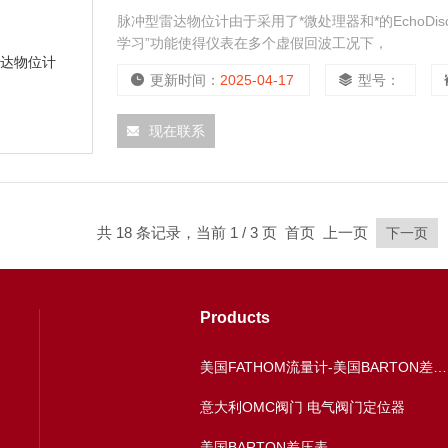
脉冲型雷达物位计由于采用了*微处理器和*的EchoDi
学习”功能使得仪表在多个虚假回波工况下，
更新时间：
2025-04-17
型号：
现在联系
共 18 条记录，当前 1 / 3 页 首页 上一页
下一页
Products
美国FATHOM流量计-美国BARTON差压表
意大利OMC阀门 电气阀门定位器
美国BARTON差压表