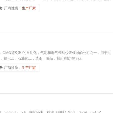
质量流量计及控制器。
厂商性质：
生产厂家
以来，OMC是欧洲*的自动化，气动和电气气动仪表领域的公司之一，用于过
品，在化工，石油化工，造纸，食品，制药和纺织行业。
厂商性质：
生产厂家
V，50/60Hz，2A，内部隔离；线性（中继）输出：0~5V，0~10V，