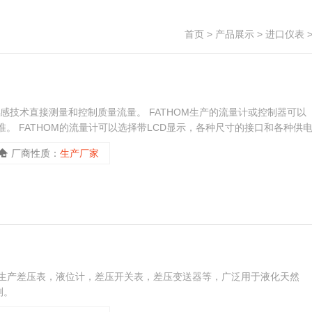
首页
>
产品展示
>
进口仪表
式传感技术直接测量和控制质量流量。 FATHOM生产的流量计或控制器可以
准。 FATHOM的流量计可以选择带LCD显示，各种尺寸的接口和各种供
高等级气体质量流量计及控制器。
厂商性质：
生产厂家
n公司专业生产差压表，液位计，差压开关表，差压变送器等，广泛用于液化天然
测。