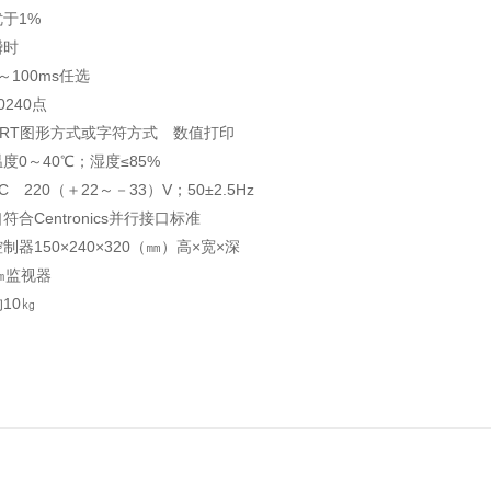
于1%
瞬时
～100ms任选
240点
RT图形方式或字符方式 数值打印
度0～40℃；湿度≤85%
 220（＋22～－33）V；50±2.5Hz
合Centronics并行接口标准
器150×240×320（㎜）高×宽×深
㎝监视器
10㎏