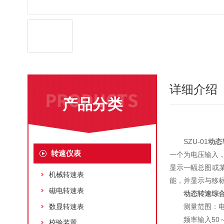
详细介绍
产品分类
SZU-01
动态
转速仪表
一个为电压输入，
显示一幅总图或
机械转速表
能，并显示与移
磁电转速表
动态转速综
数显转速表
测量范围：电
频率输入50～
校验装置