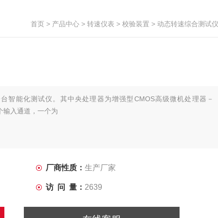
首页
>
产品中心
>
转速仪表
>
校验装置
> 动态转速综合测试
是一台智能化测试仪。其中央处理器为增强型CMOS高级微机处理器－
两个输入通道，一个为
厂商性质：
生产厂家
访 问 量：
2639