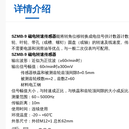
详情介绍
SZMB-9 磁电转速传感器
能将转角位移转换成电信号供计数器计数
轮、叶轮、带孔（或槽、螺钉）圆盘（或轴）的转速及线速度。传
不需要电源和润滑油等优点，与一般二次仪表均可配用。
SZMB-9 磁电转速传感器
输出波形：近似为正弦波（≥60r/min时）
输出信号幅值：60r/min时≥300mV
传感器铁蕊和被测齿轮齿顶间隙δ=0.5mm
被测齿轮模数m=2，齿数Z=60
材料电工钢
信号幅值大小，与转速成正比，与铁蕊和齿轮顶间隙的大小成反比
测量范围：60～5000Hz
传输距离：10m
使用时间：连续使用
环境温度：-20～+60℃
外形尺寸：外径M12×1 总长62mm