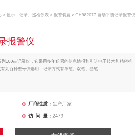
心
>
显示、记录、巡检仪表
>
报警装置
> GH982077 自动平衡记录报警
记录报警仪
仪H系列180㎜记录仪，它采用多年积累的信息情报和引进电子技术和精密机
式有九百种型号供选用，记录方式有单笔、双笔、叁笔
厂商性质：
生产厂家
访 问 量：
2479