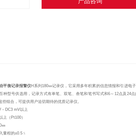
产品咨询
7 自动平衡记录报警仪
H系列180㎜记录仪，它采用多年积累的信息情报和引进电
百种型号供选用，记录方式有单笔、双笔、叁笔和笔书写式和6～12点及24点
这些组合，可提供用户迫切期待的优质记录仪。
－DC3 mV以上
以上（Pt100）
0㎜
量程的±0.5﹪