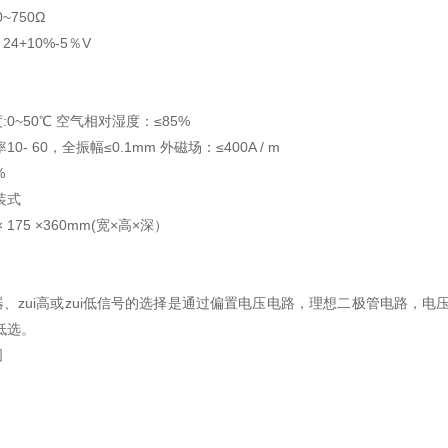
~750Ω
24+10%-5％V
W
0~50℃ 空气相对湿度：≤85%
0- 60，全振幅≤0.1mm 外磁场：≤400A / m
%
装式
 175 ×360mm(宽×高×深）
、zui高或zui低信号的选择是通过偏置电压电路，理想二极管电路，电压/
低选。
图