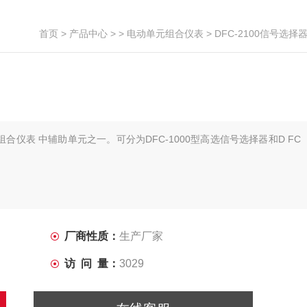
首页
>
产品中心
> >
电动单元组合仪表
> DFC-2100信号选择
组合仪表 中辅助单元之一。可分为DFC-1000型高选信号选择器和D FC
厂商性质：
生产厂家
访 问 量：
3029