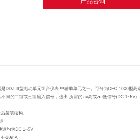
产品咨询
是DDZ-Ⅲ型电动单元组合仪表 中辅助单元之一。可分为DFC-1000型高选信
不同的二组或三组输入信号，选出 所需的zui高或zui低信号(DC 1~5V
盘后架装结构。
标
道均为DC 1~5V
4~20mA