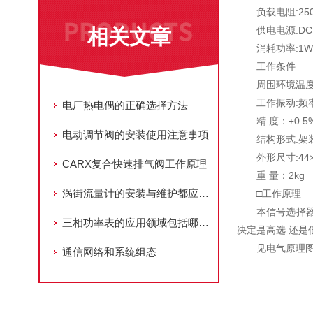
负载电阻:250
供电电源:DC 
相关文章
消耗功率:1
工作条件
周围环境温度:
工作振动:频率1
电厂热电偶的正确选择方法
精 度：±0.5
电动调节阀的安装使用注意事项
结构形式:架
外形尺寸:44×
CARX复合快速排气阀工作原理
重 量：2kg
涡街流量计的安装与维护都应注意什么？
□工作原理
本信号选择器
三相功率表的应用领域包括哪些方面？
决定是高选 还是
见电气原理
通信网络和系统组态