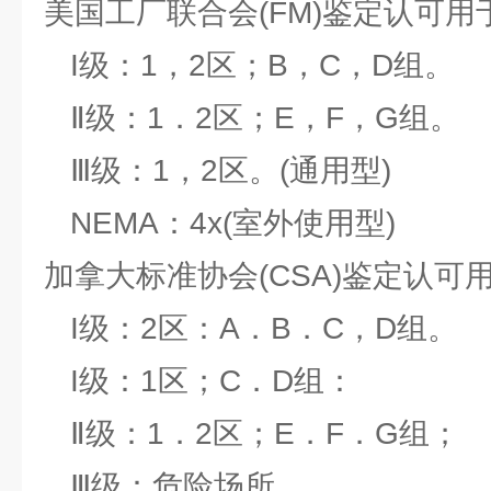
美国工厂联合会(FM)鉴定认可用
I级：1，2区；B，C，D组。
Ⅱ级：1．2区；E，F，G组。
Ⅲ级：1，2区。(通用型)
NEMA：4x(室外使用型)
加拿大标准协会(CSA)鉴定认可
I级：2区：A．B．C，D组。
I级：1区；C．D组：
Ⅱ级：1．2区；E．F．G组；
Ⅲ级：危险场所