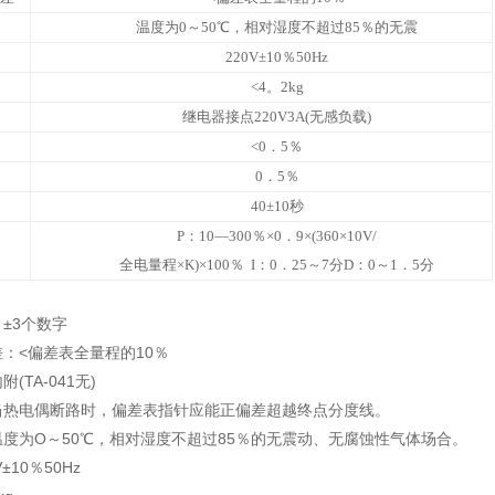
温度为
0
～
50
℃
，相对湿度不超过
85
％的无震
220V±10
％
50Hz
<4
。
2kg
继电器接点
220V3A(
无感负载
)
<0
．
5
％
0
．
5
％
40±10
秒
P
：
10—300
％
×0
．
9×(360×10V/
全电量程
×K)×100
％
I
：
0
．
25
～
7
分
D
：
0
～
1
．
5
分
±3个数字
：<偏差表全量程的10％
(TA-041无)
当热电偶断路时，偏差表指针应能正偏差超越终点分度线。
度为O～50℃，相对湿度不超过85％的无震动、无腐蚀性气体场合。
±10％50Hz