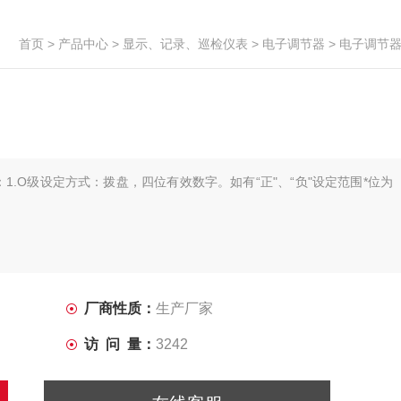
首页
>
产品中心
>
显示、记录、巡检仪表
>
电子调节器
> 电子调节
：1.O级设定方式：拨盘，四位有效数字。如有“正"、“负"设定范围*位为
厂商性质：
生产厂家
访 问 量：
3242