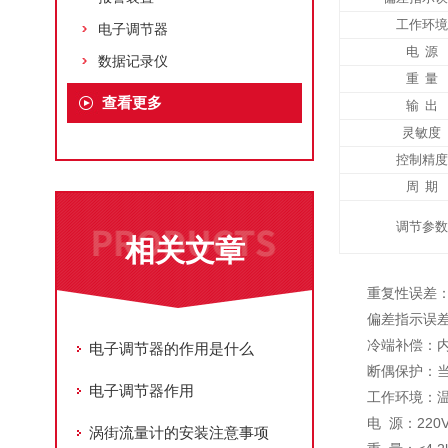
工作环境
电子调节器
电
源
数据记录仪
重
量
查看更多
输
出
灵敏度
控制精度
周
期
调节参数
相关文章
重复性误差：
偏差指示误差
冷端补偿：内附
电子调节器的作用是什么
断偶保护：
电子调节器作用
工作环境：温
电 源：220V
涡街流量计的安装注意事项