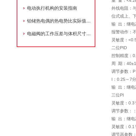
重 量：<4.2
电动执行机构的安装指南
外线电阻：
位式或上、
铂铑热电偶的热电势比实际值小该如何处理？
输 出：继电器
报警动作：不
电磁阀的工作压差与体积尺寸设计
灵敏度：<0.
二位PID
控制精度：0.
周 期：40±
调节参数：P：1
I：0.25～
输 出：继电器
三位PI
灵敏度：0.3
调节参数：：P：
输 出：继电器
灵敏度：0.1
调节器参数：P