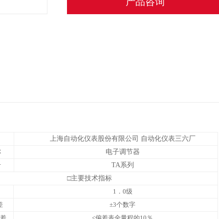
产品咨询
上海自动化仪表股份有限公司 自动化仪表三六厂
称
电子调节器
号
TA
系列
□主要技术指标
1
．
0
级
差
±3
个数字
差
<
偏差表全量程的
10
％