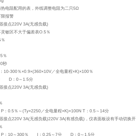
kg
与热电阻配用的表，外线调整电阻为二只5Ω
下限报警
接点220V 3A(无感负载)
灵敏区不大于偏差表O.5％
5％
5％
10秒
0-300％×0.9×(360×10V／全电量程×K)×100％
7分 D：0～1.5分
接点220V 3A(无感负载)
％
0.5％～(Ty×2250／全电量程×K)×100N T：0.5～14分
接点220V 3A(无感负载)220V 3A(有感负载)，仪表面板设有手动切换
％
：10～300％ I：0.25～7分 D：0～1.5分