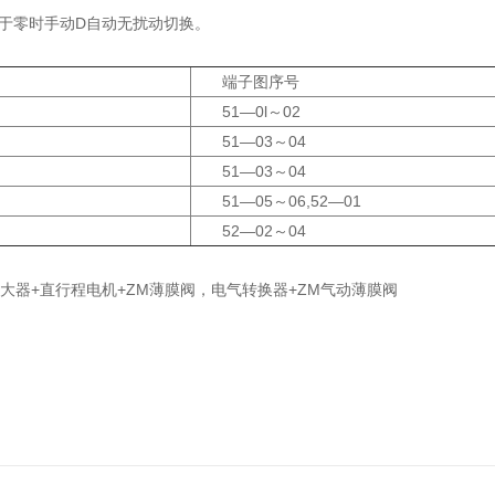
差等于零时手动D自动无扰动切换。
端子图序号
51—0l～02
51—03～04
51—03～04
51—05～06,52—01
52—02～04
服放大器+直行程电机+ZM薄膜阀，电气转换器+ZM气动薄膜阀