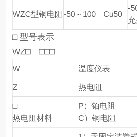
-
WZC型铜电阻
-50～100
Cu50
允
□ 型号表示
WZ□－□□□
W
温度仪表
Z
热电阻
□
P）铂电阻
热电阻材料
C）铜电阻
1）无固定装置