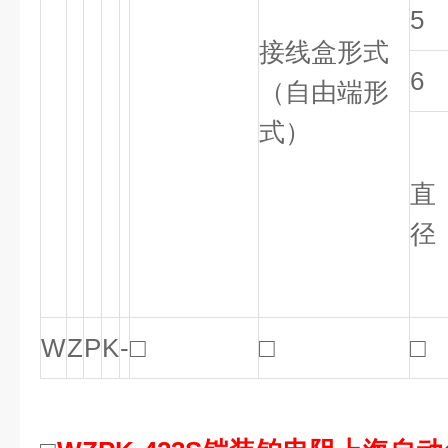
5
接线盒形式
6
（自由端形
式）
直
径
W
Z
P
K
-
□
□
□