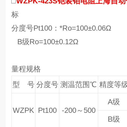
□
WZPK-423S铠装铂电阻上海自
标
分度号Pt100：*Ro=100±0.06Ω
B
级Ro=100±0.12Ω
量程规格
型 号
分度号
测温范围℃
精度等
A
级
WZPK
Pt100
-200
～500
B
级