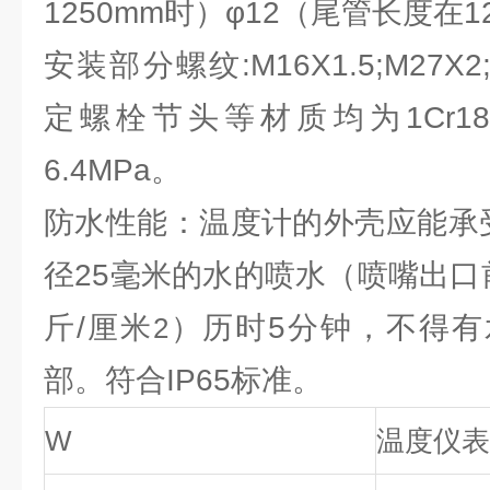
1250mm时）φ12（尾管长度在12
安装部分螺纹:M16X1.5;M27X2;
定螺栓节头等材质均为1Cr18
6.4MPa。
防水性能：温度计的外壳应能承
径25毫米的水的喷水（喷嘴出口
斤/厘米
）历时5分钟，不得有
2
部。符合IP65标准。
W
温度仪表