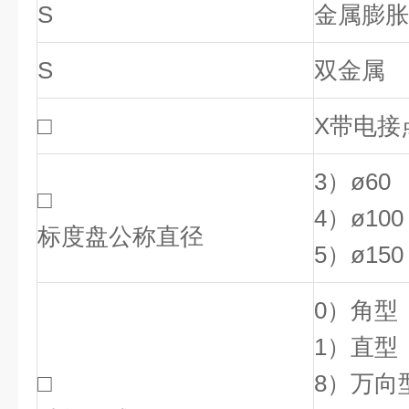
S
金属膨胀
S
双金属
□
X带电接
3）ø60
□
4）ø100
标度盘公称直径
5）ø150
0）角型
1）直型
□
8）万向