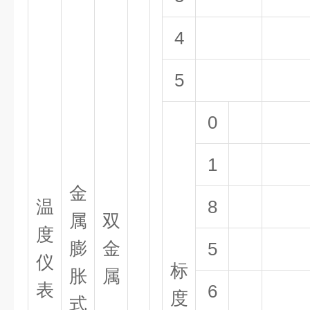
4
5
0
1
金
温
8
属
双
度
膨
金
5
仪
标
胀
属
表
6
度
式