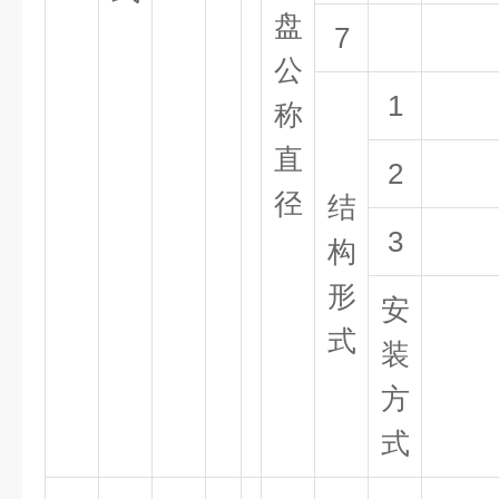
盘
7
公
1
称
直
2
径
结
3
构
形
安
式
装
方
式