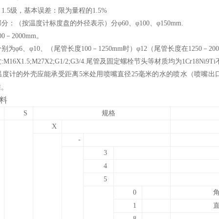
1.5级，基本误差：限为量程的1.5%
分：（按温度计标度盘的外径表示）分φ60、φ100、φ150mm.
0－2000mm。
为φ6、φ10、（尾管长度100－1250mm时）φ12（尾管长度在1250－20
16X1.5;M27X2;G1/2;G3/4.尾管及固定螺栓节头等材质均为1Cr18Ni9T
温度计的外壳应能承受距离5米处用喷嘴直径25毫米的水的喷水（喷嘴出口
准。
料
S
规格
X
-
3
4
5
0
1
8