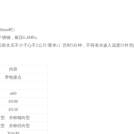
00mm时）
i不锈钢，耐压6.4MPa。
前水压不小于心不2公斤/厘米
）历时5分钟，不得有水渗入温度计外壳
2
内容
带电接点
ø60
Ø100
Ø150
角型 亦称轴向型
直型 亦称径向型
万向型