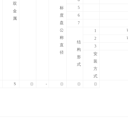
双
5
标
金
度
6
属
盘
7
公
1
称
2
结
直
3
构
径
安
形
装
式
方
式
S
□
-
□
□
□