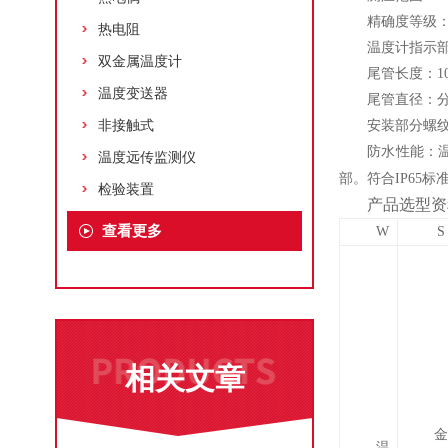
精确度等级：
热电阻
温度计指示部
双金属温度计
尾管长度：10
温度变送器
尾管直径：分别
非接触式
安装部分螺纹:M
防水性能：
温度远传监测仪
部。符合IP65标
检验装置
产品选型资
查看更多
W
S
相关文章
金
温