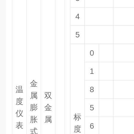
4
5
0
1
金
温
8
属
双
度
膨
金
5
仪
标
胀
属
表
6
度
式