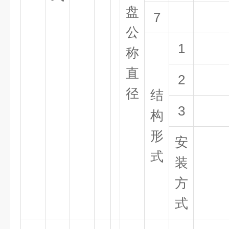
盘
7
公
1
称
直
2
径
结
3
构
形
安
式
装
方
式