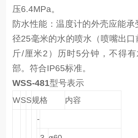
压6.4MPa。
防水性能：温度计的外壳应能承
径25毫米的水的喷水（喷嘴出口
斤/厘米2）历时5分钟，不得
部。符合IP65标准。
WSS-481
型号表示
W
S
S
规格
内容
-
3
ø60