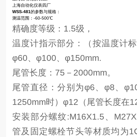
上海自动化仪表四厂
WSS-481
的参数与规格：
测温范围：-60-500℃
精确度等级：1.5级，
温度计指示部分：（按温度计标
φ60、φ100、φ150mm.
尾管长度：75－2000mm。
尾管直径：分别为φ6、φ8、φ1
1250mm时）φ12（尾管长度在1
安装部分螺纹:M16X1.5、M27X
管及固定螺栓节头等材质均为1Cr1