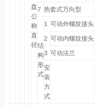
盘
7
热套式万向型
公
1
可动外螺纹接头
称
直
2
可动内螺纹接头
径
结
3
可动法兰
构
形
安
式
装
方
式