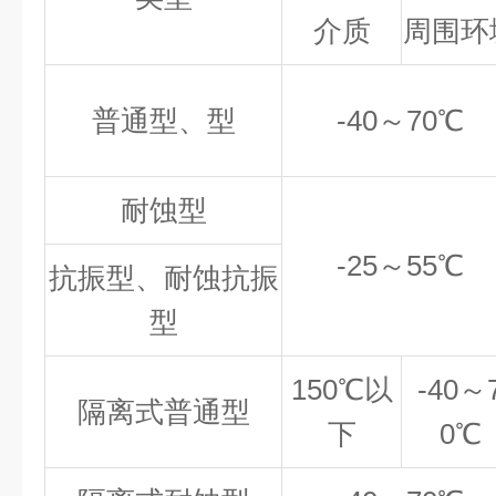
介质
周围环
普通型、型
-40
～70℃
耐蚀型
-25
～55℃
抗振型、耐蚀抗振
型
150℃
以
-40
～
隔离式普通型
下
0℃