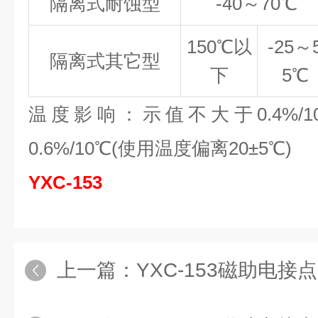
隔离式耐蚀型
-40
～70℃
150℃
以
-25
～
隔离式其它型
下
5℃
温度影响：示值不大于0.4%/
0.6%/10℃(使用温度偏离20±5℃)
YXC-153
上一篇：
YXC-153磁助电接点