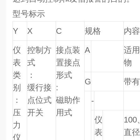
型号标示
Y
X
C
规格
内容
仪
控制方
接点装
A
适用
表
式
置接点
物
类
：
形式
G
带有
别
缓行接
:
：
点位式
磁助作
-
压
开关
用式
仪
100
力
表
直径
仪