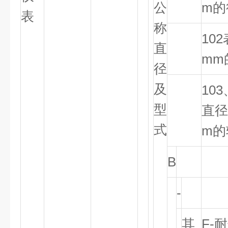
公
m的
表
称
102
直
mm
径
及
103
型
直径
式
m的
B
-
其
F-
耐