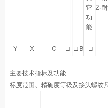
它
Z-
功
能
Y
X
C
□
-
□
B
-
□
主要技术指标及功能
标度范围、精确度等级及接头螺纹