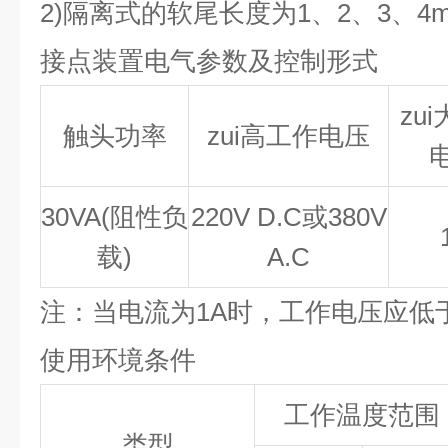
2)隔离式的软尾长度为1、2、3、4
接点装置电气参数及控制形式
zu
触头功率
zui高工作电压
30VA(
阻性负
220V D.C
或380V
载)
A.C
注：当电流为1A时，工作电压应低于
使用环境条件
工作温度范围
类型