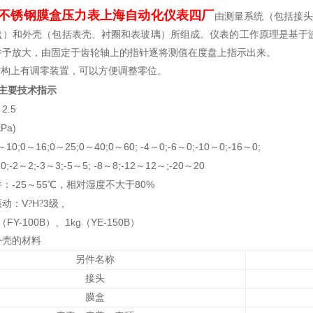
不锈钢膜盒压力表上海自动化仪表四厂
由测量系统（包括接头
盘）和外壳（包括表壳、衬圈和表玻璃）所组成。仪表的工作原理是基于
并予放大，由固定于齿轮轴上的指针逐将测值在度盘上指示出来。
结构上有调零装置，可以方便调整零位。
主要技术指示
2.5
：
kPa)
10;0
16;0
25;0
40;0
60; -4
0;-6
0;-10
0;-16
0;
～
～
～
～
～
～
～
～
～
0;-2
2;-3
3;-5
5; -8
8;-12
12
;-20
20
～
～
～
～
～
～
～
～
-25
55
80%
件：
～
℃，相对湿度不大于
V
H
3
,
振动：
?
?
级
FY-100B
1kg
YE-150B
（
）、
（
）
外壳的材料
另件名称
接头
膜盒