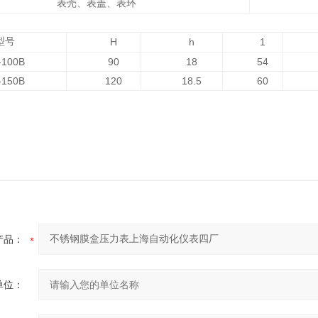
表壳、表盖、表环
型号
H
h
1
-100B
90
18
54
-150B
120
18.5
60
产品：
单位：