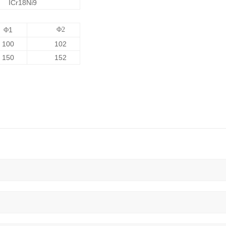
ICr18Ni9
1
Φ2
Φ
100
102
150
152