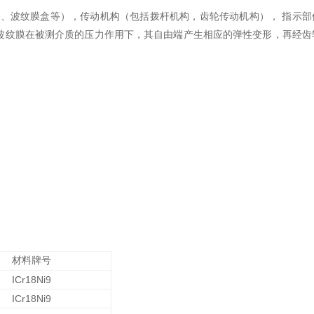
、波纹膜盒等），传动机构（包括拨杆机构，齿轮传动机构）， 指示部
波纹膜在被测介质的压力作用下，其自由端产生相应的弹性变形，再经齿
材料牌号
ICr18Ni9
ICr18Ni9