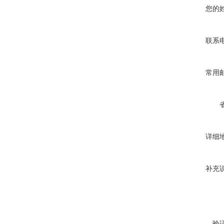
您的
联系
常用
详细
补充
验