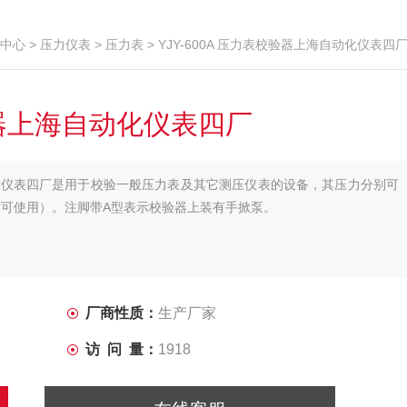
中心
>
压力仪表
>
压力表
> YJY-600A 压力表校验器上海自动化仪表四
校验器上海自动化仪表四厂
自动化仪表四厂是用于校验一般压力表及其它测压仪表的设备，其压力分别可
后才可使用）。注脚带A型表示校验器上装有手掀泵。
厂商性质：
生产厂家
访 问 量：
1918