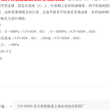
用导管连通，固定在底座（6）上，针形阀上装有联接螺母，用于联接精密
门，油杯里灌满规定的介质，左旋手摇泵手轮使其充满油液，关闭油杯阀
校验压力进行调校。
标
0
6MPa
YJY-60A
60
0
60MPa
YJY-600A
600
力：
～
（
，
）；
～
（
，
）
YJY-60A
60
20
YJY-600A
600
变压器油（
，
）；
油（
，
）
#
IMPa
压力：＜
20
1.5
×
kg
产品：