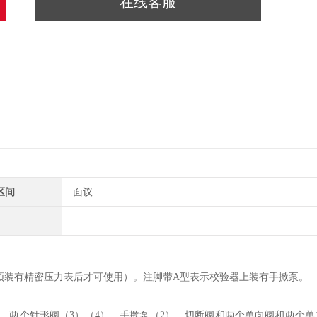
在线客服
区间
面议
必须装有精密压力表后才可使用）。注脚带A型表示校验器上装有手掀泵。
），两个针形阀（3）（4），手揿泵（2），切断阀和两个单向阀和两个单