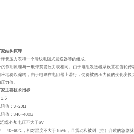
厂家
结构原理
个弹簧压力表和一个滑线电阻式发送器等的组成。
分的作用原理与一般弹簧管压力表相同。由于电阻发送器系设置在齿轮传
相应地得以偏转，由于电刷在电阻器上滑行，使得被侧压力值的变化变换
的压力值。
厂家
主要技术指标
1.5
：
3~20
电阻值：
Ω
340~400
电阻值：
Ω
6V
端①②外加电压不大于
-40~60
85%
件：
℃，相对湿度不大于
，且震动和被测（控）介质的急剧脉