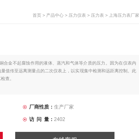
首页
>
产品中心
>
压力仪表
>
压力表
> 上海压力表厂
及铜合金不起腐蚀作用的液体、蒸汽和气体等介质的压力。因为在仪表内
电量值传至远离测量点的二次仪表上，以实现集中检测和远距离控制。此
艺检查。
厂商性质：
生产厂家
访 问 量：
2402