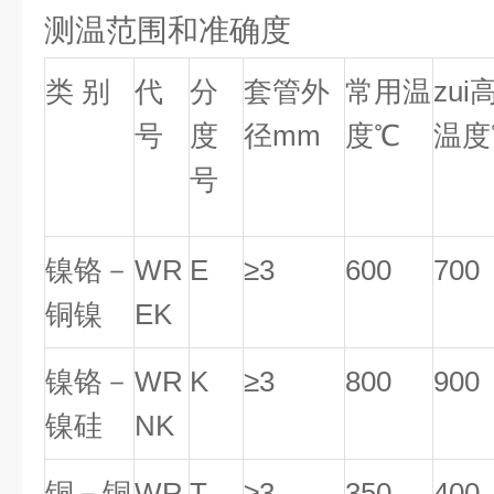
测温范围和准确度
类 别
代
分
套管外
常用温
zu
号
度
径mm
度℃
温度
号
镍铬－
WR
E
≥3
600
700
铜镍
EK
镍铬－
WR
K
≥3
800
900
镍硅
NK
铜－铜
WR
T
≥3
350
400