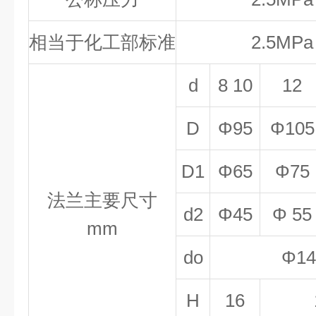
相当于化工部标准
2.5MPa
d
8 10
12
D
Φ95
Φ105
D1
Φ65
Φ75
法兰主要尺寸
d2
Φ45
Φ 55
mm
do
Φ14
H
16