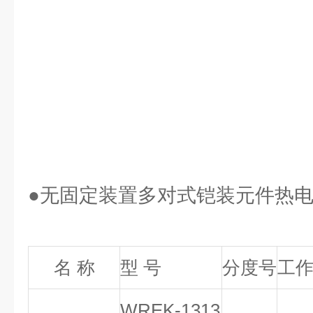
●无固定装置多对式铠装元件热
名 称
型 号
分度号
工
WREK-1313