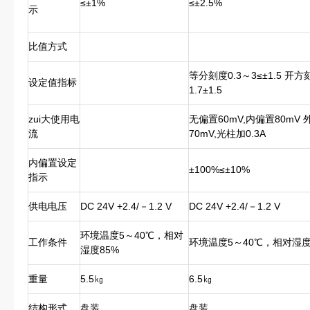
≤±1%
≤±2.5%
示
比值方式
等分刻度0.3～3≤±1.5 开方
设定值指标
1.7±1.5
zui大使用电
无偏置60mV,内偏置80mV 
流
70mV,光柱加0.3A
内偏置设定
±100%≤±10%
指示
供电电压
DC 24V +2.4/－1.2 V
DC 24V +2.4/－1.2 V
环境温度5～40℃，相对
工作条件
环境温度5～40℃，相对湿度
湿度85%
重量
5.5㎏
6.5㎏
结构形式
盘装
盘装