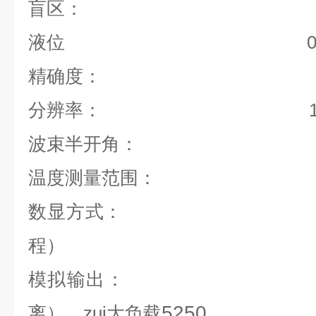
盲区：
液位
0
精确度：
分辨率：
波束半开角：
-25 ~ 
温度测量范围：
数显方式：
程
）
4-20
模拟输出：
5250
离
）
，zui大负载