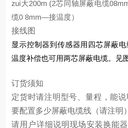
zui大
200m (
2
芯同轴屏蔽电缆
08
m
缆
0
8mm
—
接温度）
接线图
显示控制器到传感器用四芯屏蔽电
温度补偿也可用两芯屏蔽电缆。见
订货须知
定货时请注明型号、量程，能说
要配置多少屏蔽电缆线（请注明
请用户详细说明现场安装换能器