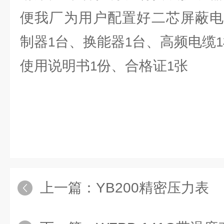
便我厂为用户配置好二芯屏蔽电
制器
台、换能器
台、高频电缆
1
1
1
使用说明书
份、合格证
张
1
1
上一篇：
YB200精密压力表