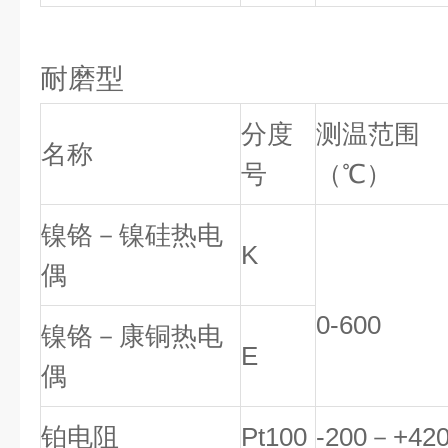
耐磨型
分度
测温范围
名称
号
（℃）
镍铬－镍硅热电
K
偶
0-600
镍铬－康铜热电
E
偶
铂电阻
Pt100
-200－+42