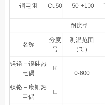
铜电阻
Cu50
-50-+100
耐磨型
分度
测温范围
名称
号
（
℃
）
镍铬－镍硅热
K
电偶
0-600
镍铬－康铜热
E
电偶