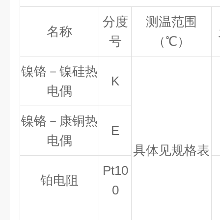
分度
测温范围
名称
号
（
℃
）
镍铬－镍硅热
K
电偶
镍铬－康铜热
E
电偶
具体见规格表
Pt10
铂电阻
0