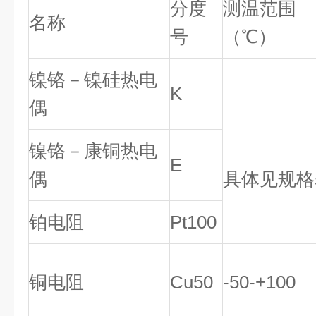
分度
测温范围
名称
号
（℃）
镍铬－镍硅热电
K
偶
镍铬－康铜热电
E
偶
具体见规格
铂电阻
Pt100
铜电阻
Cu50
-50-+100