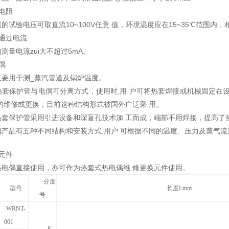
电阻
的试验电压可取直流10~100V任意 值，环境温度应在15~35℃范围内，相
通过电流
测量电流zui大不超过5mA。
偶
主要用于测_蒸汽管道及锅炉温度。
热套保护管与电偶可分离方式，使用时,用 户可将热套焊接或机械固定在
的维修或更换，目前这种结构形式被国外广泛采 用。
热套保护管采用引进设备和深盲孔技术加 工而成，端部不用焊接，提高了
产品有五种不同结构和安装方式,用户 可根据不同的温度、压力及蒸气流速
元件
热电偶直接使用，亦可作为热套式热电偶维 修更换元件使用。
分度
型号
长度Lmm
号
WRNT-
001
K