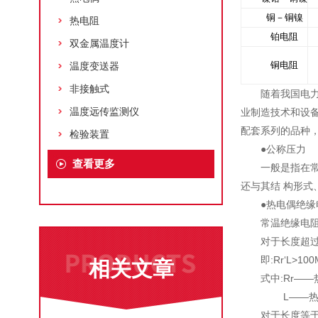
铜－铜镍
热电阻
铂电阻
双金属温度计
铜电阻
温度变送器
非接触式
随着我国电
温度远传监测仪
业制造技术和设备
配套系列的品种，
检验装置
●公称压力
查看更多
一般是指在常
还与其结 构形式
●热电偶绝缘
常温绝缘电阻
对于长度超过
即:Rr‘L>10
相关文章
式中:Rr—
L——热电
对于长度等于