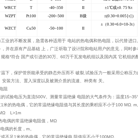
WRCT
T
-40~350
II
±1
℃
或
±0. 75
％
t
WZPT
Pt100
-200~500
B
级
±(0.30+0.005
∣
t
∣
)
±（
0.30+6.0
×
10-3t
）
WZCT
Cu50
-50~100
II
力工业的不断发展，急需各种适用于 电站的热电偶和热电阻，以代替进口。
，并在原有产品基础 上，广泛听取了设计院和电站用户的意见，同时参考 
规格*符合 国产或引进的30万、60万千瓦发电机组以及国内其 它机组
温下，保护管所能承受的静态外压而不 破裂,试验压力一般采用公称压力的
、安装方法、置入深度以及被测介质的流速、种类有 关。
电阻
的试验电压为直流500V。测量常温绝缘 电阻的大气条件为：温度15~35°C,
1米的热电偶，它的常温绝缘电阻值与其长度的乘积应不小于100 MΩ. m
0MΩ L>1m
—热电偶的常温绝缘电阻值，MΩ
偶的长度，m。
或不足1米的热电偶，它的常温绝缘电 阻值应不小于100MΩ。