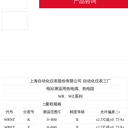
产品咨询
上海自动化仪表股份有限公司 自动化仪表三厂
电站测温用热电偶、热电阻
WR
、WZ系列
□量程规格
代号
分度号
测温范围
℃
精度等级
允许偏差
△
t
WRNT
K
0~800
II
±2.5
℃
或
±0. 75
％
t
WRET
E
0~600
II
±2.5
℃
或
±0. 75
％
t