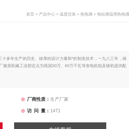
首页
>
产品中心
>
温度仪表
>
热电偶
> 电站测温用热电
三十多年生产的历史、雄厚的设计力量和*的制造技术，一九八三年，雄
厂被原机械工业部定点为我国30万、60万千瓦等发电机组及辅机提供配
厂商性质：
生产厂家
访 问 量：
1471