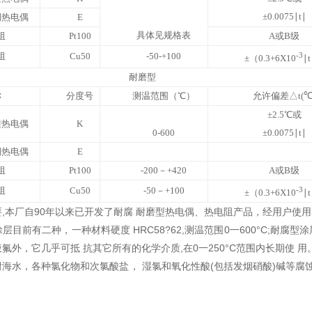
±0.0075
∣
t
∣
铜热电偶
E
具体见规格表
阻
Pt100
A
或
B
级
阻
Cu50
-50-+100
-3
±
（
0.3+6X10
∣
t
耐磨型
称
分度号
测温范围（
℃
）
允许偏差
△
t(
±2.5
℃
或
硅热电偶
K
0-600
±0.0075
∣
t
∣
铜热电偶
E
阻
Pt100
-200
－
+420
A
或
B
级
阻
Cu50
-50
－
+100
-3
±
（
0.3+6X10
∣
t
,本厂自90年以来已开发了耐腐 耐磨型热电偶、热电阻产品，经用户使
前有二种，一种材料硬度 HRC58?62,测温范围0一600°C;耐腐
氟外，它几乎可抵 抗其它所有的化学介质,在0一250°C范围内长期使
海水，各种氯化物和次氯酸盐， 湿氯和氧化性酸(包括发烟硝酸)碱等腐蚀，