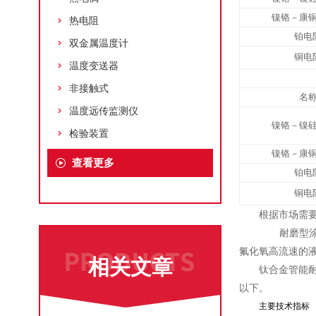
镍铬－康
热电阻
铂电
双金属温度计
铜电
温度变送器
非接触式
名
温度远传监测仪
镍铬－镍
检验装置
镍铬－康
查看更多
铂电
铜电
根据市场需要
耐磨型涂层目
氟化氧高流速的液
相关文章
钛合金管能耐
以下。
主要技术指标