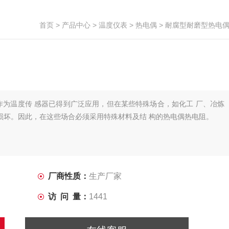
首页
>
产品中心
>
温度仪表
>
热电偶
> 耐腐型耐磨型热电
为温度传 感器已得到广泛应用，但在某些特殊场合，如化工 厂、冶炼
损坏。因此，在这些场合必须采用特殊材料及结 构的热电偶热电阻。
厂商性质：
生产厂家
访 问 量：
1441