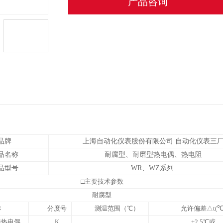
产品咨询
品牌
上海自动化仪表股份有限公司 自动化仪表三
品名称
耐腐型、耐磨型热电偶、热电阻
品型号
WR
、WZ系列
□
主要技术参数
耐腐型
称
分度号
测温范围（
℃
）
允许偏差
△
t(
硅热电偶
K
±2.5
℃
或