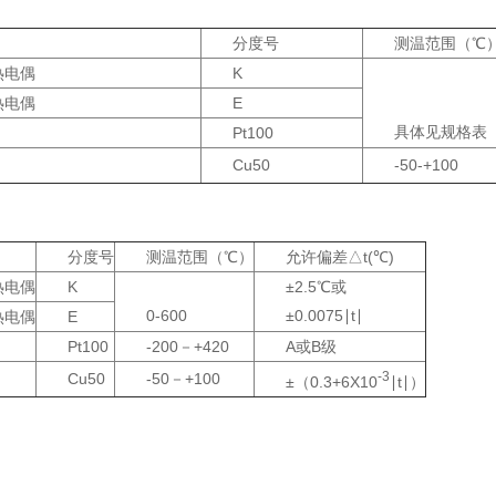
分度号
测温范围（℃
热电偶
K
热电偶
E
具体见规格表
Pt100
Cu50
-50-+100
分度号
测温范围（℃）
允许偏差△t(℃)
热电偶
K
±2.5℃或
0-600
±0.0075∣t∣
热电偶
E
Pt100
-200－+420
A或B级
-3
Cu50
-50－+100
±（0.3+6X10
∣t∣）