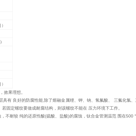
∣
）
℃
)
∣
）
用，效果理想。
型涂层具有 良好的防腐性能,除了熔融金属锂、钾、钠、氢氟酸、 三氟化氯、
 用。若固定螺纹要做成耐腐结构，则该螺纹不能在 压力环境下工作。
不耐较 纯的还原性酸(硫酸、盐酸)的腐蚀，钛合金管测温范 围在500 °