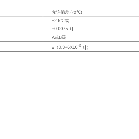
）
允许偏差△t(℃)
±2.5℃或
±0.0075∣t∣
A或B级
-3
±（0.3+6X10
∣t∣）