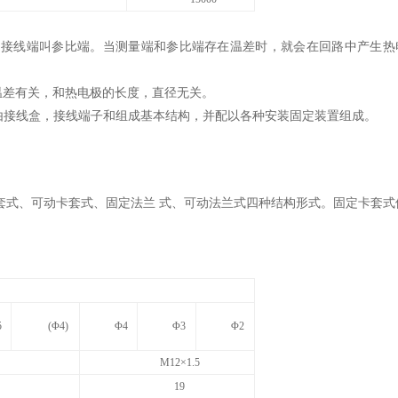
，接线端叫参比端。当测量端和参比端存在温差时，就会在回路中产生热
温差有关，和热电极的长度，直径无关。
主要由接线盒，接线端子和组成基本结构，并配以各种安装固定装置组成。
套式、可动卡套式、固定法兰 式、可动法兰式四种结构形式。固定卡套式
5
(Φ4)
Φ4
Φ3
Φ2
M12×1.5
19