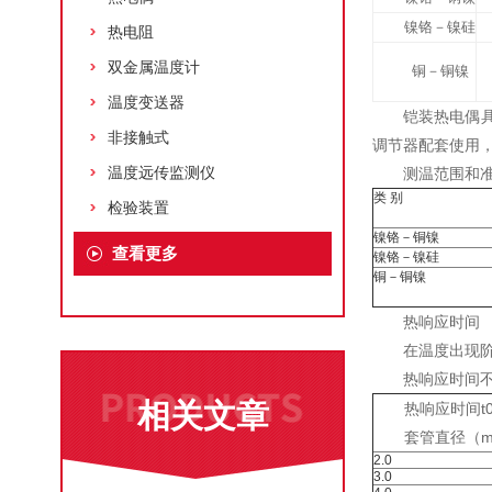
镍铬－镍硅
热电阻
双金属温度计
铜－铜镍
温度变送器
铠装热电偶
非接触式
调节器配套使用
温度远传监测仪
测温范围和
类 别
检验装置
镍铬－铜镍
查看更多
镍铬－镍硅
铜－铜镍
热响应时间
在温度出现阶
热响应时间
相关文章
热响应时间t0
套管直径（m
2.0
3.0