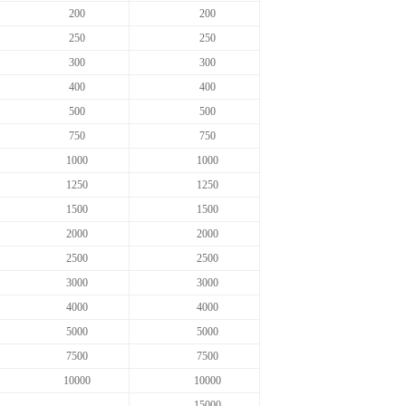
200
200
250
250
300
300
400
400
500
500
750
750
1000
1000
1250
1250
1500
1500
2000
2000
2500
2500
3000
3000
4000
4000
5000
5000
7500
7500
10000
10000
15000