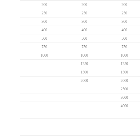
200
200
200
250
250
250
300
300
300
400
400
400
500
500
500
750
750
750
1000
1000
1000
1250
1250
1500
1500
2000
2000
2500
3000
4000