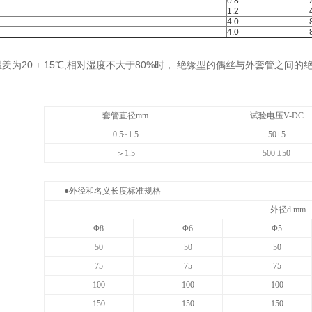
0.8
1.2
4.0
4.0
羑为20 ± 15℃,相对湿度不大于80%时， 绝缘型的偶丝与外套管之间
套管直径mm
试验电压V-DC
0.5
~
1.5
50
±
5
＞
1.5
500 ±50
●外径和名义长度标准规格
外径d mm
Φ8
Φ6
Φ5
50
50
50
75
75
75
100
100
100
150
150
150