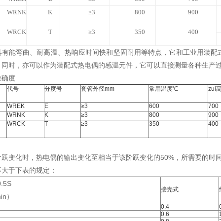
WRNK
K
≥3
800
900
WRCK
T
≥3
350
400
具有能弯曲、耐高温、热响应时间快和坚固耐用等特点，它和工业用装配
，同时，亦可以作为装配式热电偶的感温元件，它可以直接测量各种生产过
准确度
代号
分度号
套管外径mm
常用温度℃
zu
WREK
E
≥3
600
700
WRNK
K
≥3
800
900
WRCK
T
≥3
350
400
跃变化时，热电偶的输出变化至相当于该阶跃变化的50%，所需要的时间称
不大于下表的规定：
.5S
接壳式
in）
0.4
0.6