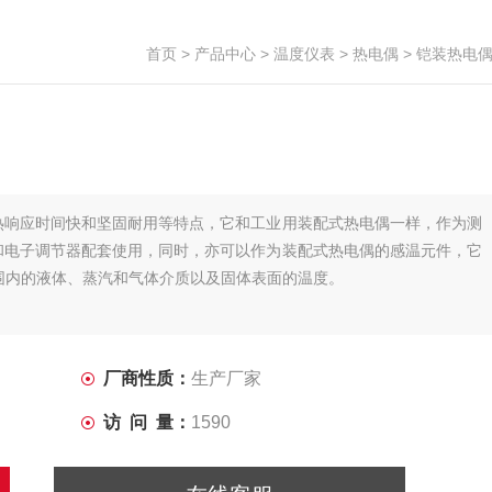
首页
>
产品中心
>
温度仪表
>
热电偶
> 铠装热电
热响应时间快和坚固耐用等特点，它和工业用装配式热电偶一样，作为测
和电子调节器配套使用，同时，亦可以作为装配式热电偶的感温元件，它
范围内的液体、蒸汽和气体介质以及固体表面的温度。
厂商性质：
生产厂家
访 问 量：
1590