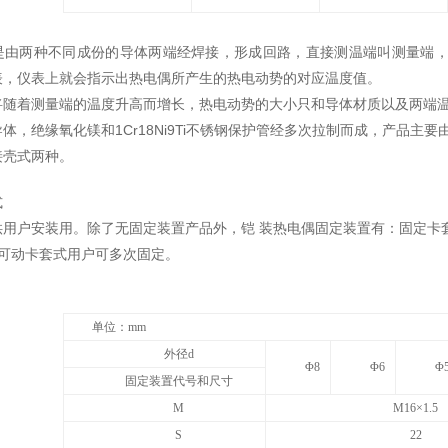
是由两种不同成份的导体两端经焊接，形成回路，直接测温端叫测量端
表，仪表上就会指示出热电偶所产生的热电动势的对应温度值。
将随着测量端的温度升高而增长，热电动势的大小只和导体材质以及两端
体，绝缘氧化镁和1Cr18Ni9Ti不锈钢保护管经多次拉制而成，产品
接壳式两种。
式
供用户安装用。除了无固定装置产品外，铠 装热电偶固定装置有：固定卡
;可动卡套式用户可多次固定。
单位：mm
外径d
Φ8
Φ6
Φ
固定装置代号和尺寸
M
M16×1.5
S
22