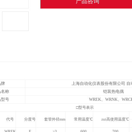
产品咨询
品牌
上海自动化仪表股份有限公司 自
品名称
铠装热电偶
品型号
WREK
、WRNK、WRC
□
型号表示
代号
分度号
套管外径
mm
常用温度
℃
zui高使用温度
℃
WREK
E
≥3
600
700