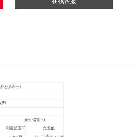
在线客服
动化仪表三厂
K型
允许偏差
△
t
测量范围
℃
允差值
0
～
700
±2.5
℃
或
±0.75%t