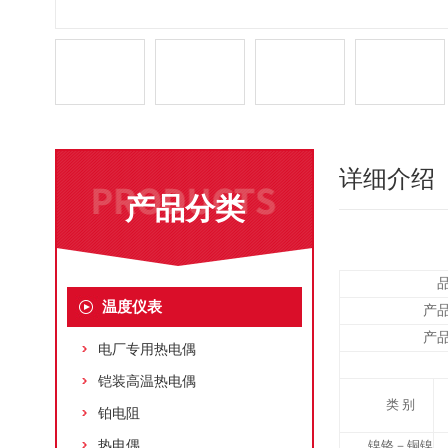
详细介绍
产品分类
温度仪表
产
产
电厂专用热电偶
铠装高温热电偶
类
别
铂电阻
热电偶
镍铬－铜镍