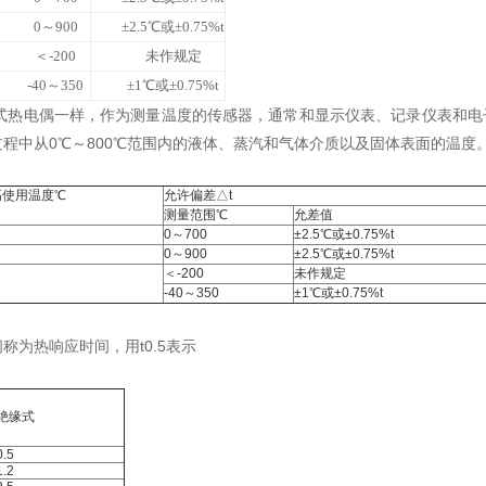
0
～
900
±2.5
℃
或
±0.75%t
＜
-200
未作规定
-40
～
350
±1
℃
或
±0.75%t
式热电偶一样，作为测量温度的传感器，通常和显示仪表、记录仪表和电
程中从0℃～800℃范围内的液体、蒸汽和气体介质以及固体表面的温度
i高使用温度℃
允许偏差△t
测量范围℃
允差值
0～700
±2.5℃或±0.75%t
0～900
±2.5℃或±0.75%t
＜-200
未作规定
-40～350
±1℃或±0.75%t
为热响应时间，用t0.5表示
绝缘式
0.5
1.2