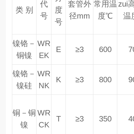
代
套管外
常用温
zu
类
别
度
号
径
mm
度
℃
温
号
镍铬－
WR
E
≥3
600
7
铜镍
EK
镍铬－
WR
K
≥3
800
9
镍硅
NK
铜－铜
WR
T
≥3
350
4
镍
CK