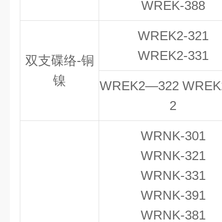
WREK-388
WREK2-321
WREK
2
-331
双支碟络-铜
镍
WREK2—322 WREK2
2
WRNK-301
WRNK-321
WRNK-331
WRNK-391
WRNK-381