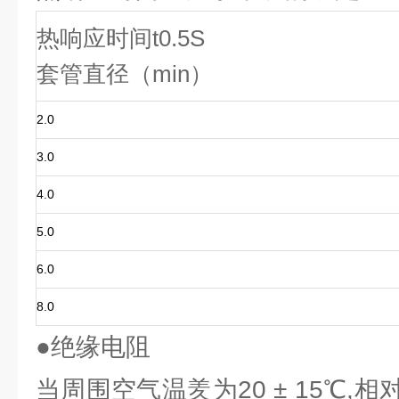
热响应时间t0.5S
套管直径（min）
2.0
3.0
4.0
5.0
6.0
8.0
●绝缘电阻
当周围空气温羑为20 ± 15℃,