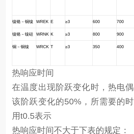
镍铬－铜镍
WREK
E
≥3
600
700
镍铬－镍硅
WRNK
K
≥3
800
900
铜－铜镍
WRCK
T
≥3
350
400
热响应时间
在温度出现阶跃变化时，热电偶
该阶跃变化的50%，所需要的
用t0.5表示
热响应时间不大于下表的规定：