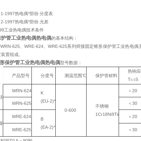
1-1997热电偶*部份:分度表
2-1997热电偶*部份:允差
1999工业热电偶技术条件
保护管工业热电偶热电偶
的基本结构：
WRN-625、WRE-624、WRE-625系列焊接固定锥形保护管工
定装置组成。
形保护管工业热电偶热电偶
型号数据：
热响应
产品型号
分度号
测温范围℃
保护管材料
T
S
0.5
WRN-624
＜20
K
硅
(EU-2)*
WRN-625
＜30
不锈钢
0-600
1Cr18Ni9Tii
WRE-624
＜20
B
镍
(EA-2)*
WRE-625
＜30
时间T0.5＜90秒.