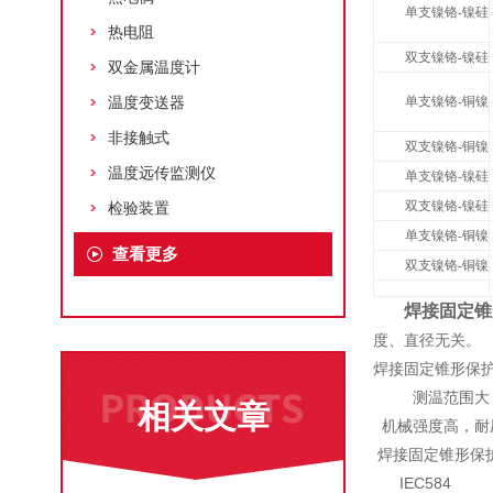
单支镍铬-镍硅
热电阻
双支镍铬-镍硅
双金属温度计
温度变送器
单支镍铬-铜镍
非接触式
双支镍铬-铜镍
温度远传监测仪
单支镍铬-镍硅
双支镍铬-镍硅
检验装置
单支镍铬-铜镍
查看更多
双支镍铬-铜镍
焊接固定锥
度、直径无关。
焊接固定锥形保
测温范围大
相关文章
机械强度高，耐
焊接固定锥形保
IEC584