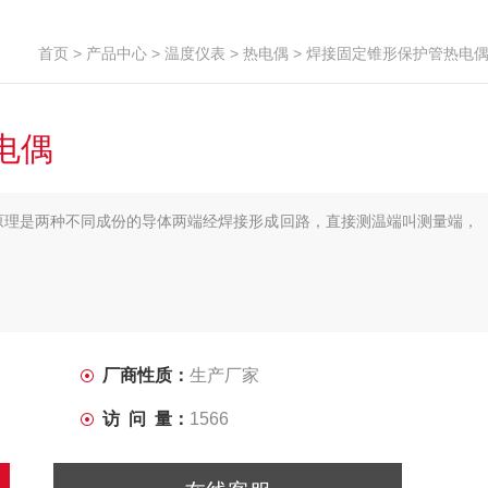
首页
>
产品中心
>
温度仪表
>
热电偶
> 焊接固定锥形保护管热电
电偶
原理是两种不同成份的导体两端经焊接形成回路，直接测温端叫测量端，
厂商性质：
生产厂家
访 问 量：
1566