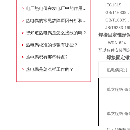
IEC1515
电厂热电偶在发电厂中的作用和重要性
GB/T16839．
GB/T16839．
热电偶的常见故障原因分析和处理办法
JB/T9283-
您知道热电偶是怎么接线的吗？
焊接固定锥形
WRN-624、
热电偶校准的步骤有哪些？
配以各种安装固
热电偶都有哪些特点?
焊接固定锥
热电偶是怎么样工作的？
热电偶类别
单支镍铬-镍
单支镍铬-铜
注：1)热响应