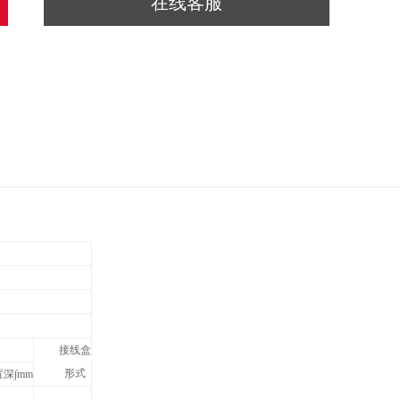
在线客服
接线盒
形式
置深∫mm