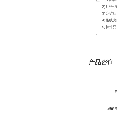
2)打*分度
3)公称压力:
4)接线盒防
5)特殊要求
,
产品咨询
您的