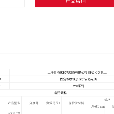
产品咨询
上海自动化仪表股份有限公司 自动化仪表三厂
称
固定螺纹锥形保护管热电偶
号
WR
系列
□型号规格
规格
产品型号
分度号
测温范围
℃
保护管材料
总长L mm
WRN-621