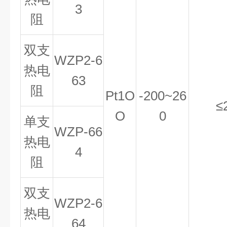
3
阻
双支
WZP2
-
6
热电
63
阻
Pt
1
O
-200
~
26
≤
O
0
单支
WZP
-
66
热电
4
阻
双支
WZP2
-
6
热电
64