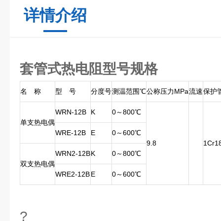
详情介绍
套管式热电阻型号规格
名 称
型 号
分度号
测温范围℃
公称压力MPa
流速
保护
WRN-12B
K
0～800℃
单支热电偶
WRE-12B
E
0～600℃
9.8
1Cr18
WRN2-12B
K
0～800℃
双支热电偶
WRE2-12B
E
0～600℃
?