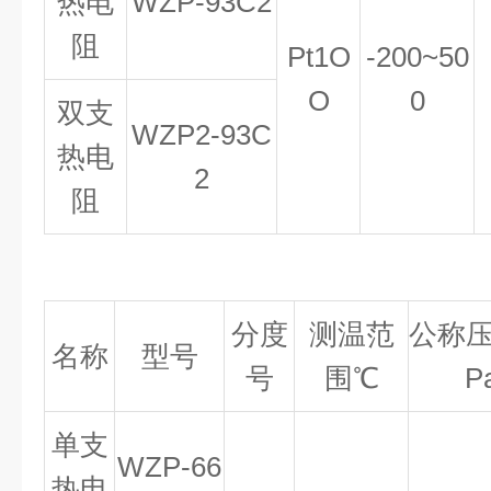
热电
WZP
-
93C2
阻
Pt
1
O
-200~50
O
0
双支
WZP2
-
93C
热电
2
阻
分度
测温范
公称压
名称
型号
号
围
℃
P
单支
WZP
-
66
热电