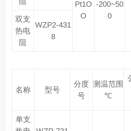
阻
Pt
1
O
-200~50
O
0
双支
WZP2
-
431
热电
8
阻
分度
测温范围
名称
型号
号
℃
单支