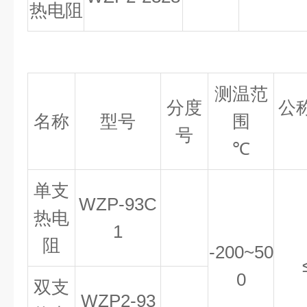
热电阻
测温范
分度
公
名称
型号
围
号
℃
单支
WZP
-
93C
热电
1
阻
-
200
~
50
0
双支
WZP2
-
93