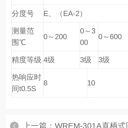
分度号
E、（EA-2）
测量范
0～3
0～200
0～600
围℃
00
精度等级
4级
3级
3级
热响应时
8
10
间t0.5S
上一篇：
WREM-301A直柄式圆柱表