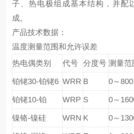
子、热电极组成基本结构，并配
成。
产品技术数据：
温度测量范围和允许误差
热电偶类别
代号
分度号
测量范
铂铑
30
-铂铑
6
WRR
B
0
～800
铂铑10-铂
WRP
S
0
～160
镍铬-镍硅
WRN
K
0
～130