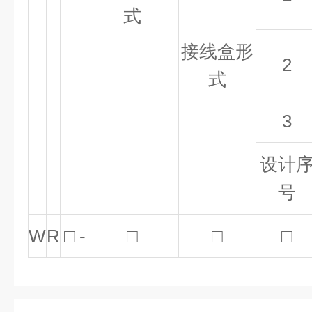
式
接线盒形
2
式
3
设计
号
W
R
□
-
□
□
□