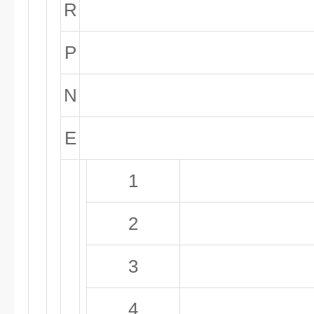
R
P
N
E
1
2
3
4