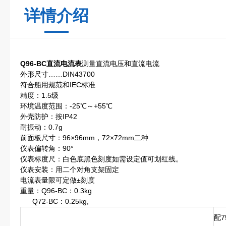
详情介绍
Q96-BC直流电流表
测量直流电压和直流电流
外形尺寸……DIN43700
符合船用规范和IEC标准
精度：1.5级
环境温度范围：-25℃～+55℃
外壳防护：按IP42
耐振动：0.7g
前面板尺寸：96×96mm，72×72mm二种
仪表偏转角：90°
仪表标度尺：白色底黑色刻度如需设定值可划红线。
仪表安装：用二个对角支架固定
电流表量限可定做±刻度
重量：Q96-BC：0.3kg
Q72-BC：0.25kg,
配